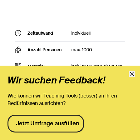
Zeitaufwand
individuell
Anzahl Personen
max. 1000
Material
individuell; kann direkt auf
Teams publiziert werden
Wir suchen Feedback!
Materialien
Wie können wir Teaching Tools (besser) an Ihren
Teams Informationsseite der Zentralen
Bedürfnissen ausrichten?
Informatik
Jetzt Umfrage ausfüllen