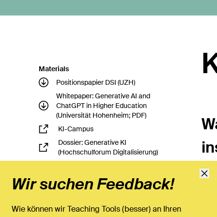
K
Materials
Positionspapier DSI (UZH)
Whitepaper: Generative AI and
ChatGPT in Higher Education
(Universität Hohenheim; PDF)
W
KI-Campus
i
Dossier: Generative KI
(Hochschulforum Digitalisierung)
L
Veranstaltungs-Reihe: KI in der
Hochschullehre (dghd)
Wir suchen Feedback!
Veranstaltungen von E-Learning
und E-Teaching (e-teaching.org)
Wie können wir Teaching Tools (besser) an Ihren
Linksammlung zu KI-Tools