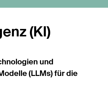
genz (KI)
chnologien und
odelle (LLMs) für die