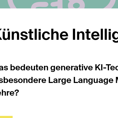
ünstliche Intelli
as bedeuten generative KI-Te
nsbesondere Large Language M
ehre?